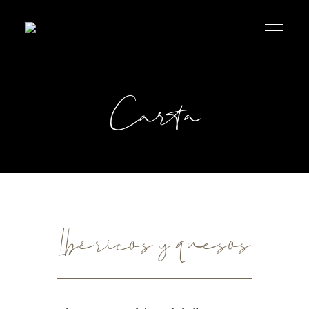
El
Gordo
de
Cortes
Carta
Ibéricos y quesos