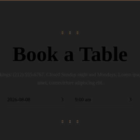
Book a Table
ings: (212) 555-6767. Closed Sunday night and Mondays. Lorem ipsu
amet, consectetuer adipiscing elit.